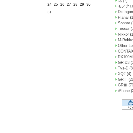
花 (7)
24
25
26
27
28
29
30
モノクロー
Distagon
31
Planar (
Sonnar (
Tessar (
Nikkor (
M-Rokkor
Other Le
CONTAX 
RX100M2
GR-D3 (
Tvs-D (8
XQ2 (4)
GRⅡ (25
GRⅢ (70
iPhone (