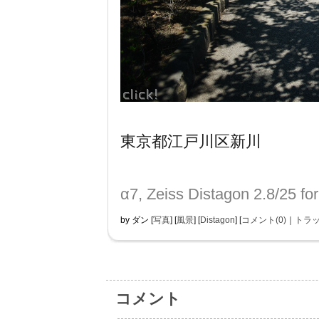
東京都江戸川区新川
α7, Zeiss Distagon 2.8/25 for
by
ダン
[
写真
]
[
風景
]
[
Distagon
]
[
コメント(0)
｜
トラッ
コメント